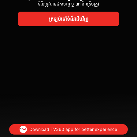
ទំព័រត្រូវបានដកចេញ ឬ url មិនត្រឹមត្រូវ
ត្រឡប់ទៅទំព័រដើមវិញ
Download TV360 app for better experience