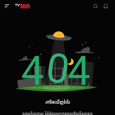
រកមិនឃើញទំព័រ
សូមអភ័យទោស ទំព័រដែលអ្នកបានចូលមើលមិនមានទេ