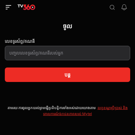
ចូល
លេខទូរស័ព្ទ/គណនី
បន្ត
តាមរយៈការចូលអ្នកយល់ព្រមធ្វើប្រតិបត្តិការទាំងអស់ដោយយោងតាម
លក្ខខណ្ឌប្រើប្រាស់ និង
គោលការណ៍ឯកជនភាពរបស់ Mytel