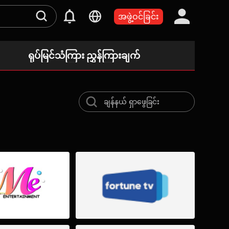
အဖွဲ့ဝင်ခြင်း
ရုပ်မြင်သံကြား ညွှန်ကြားချက်
ယနေ့
တင်ဆက်ချိန်ဇယား မရှိပါ