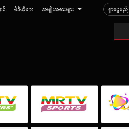
ရှင်
ဗီဒီယိုများ
အမျိုးအစားများ