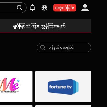
အဖွဲ့ဝင်ခြင်း
ရုပ်မြင်သံကြား ညွှန်ကြားချက်
ယနေ့
တင်ဆက်ချိန်ဇယား မရှိပါ