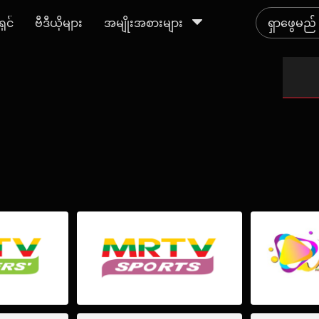
ရှင်
ဗီဒီယိုများ
အမျိုးအစားများ