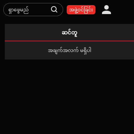
အဖွဲ့ဝင်ခြင်း
ဆင်တူ
အချက်အလက် မရှိပါ