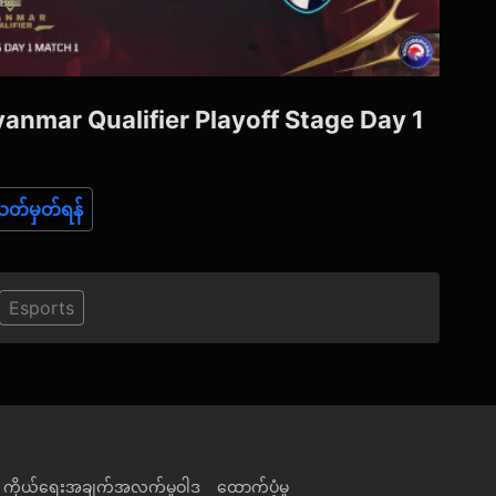
တ်မှတ်ရန်
Esports
ကိုယ်ရေးအချက်အလက်မူဝါဒ
ထောက်ပံ့မှု