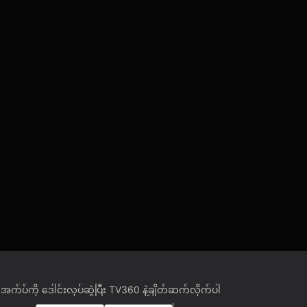
အက်ပ်ကို ဒေါင်းလုပ်ဆွဲပြီး TV360 နဲ့ချိတ်ဆက်လိုက်ပါ