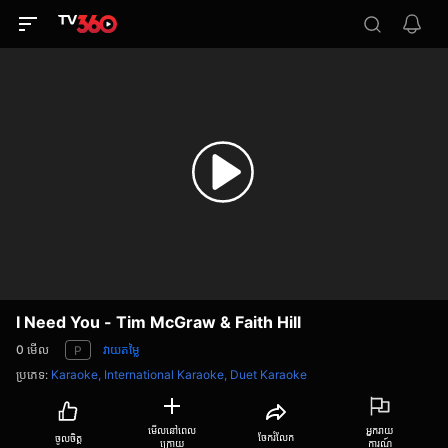
I Need You - Tim McGraw & Faith Hill
0
មើល
វាយតម្លៃ
P
ប្រភេទ
:
Karaoke,
International Karaoke,
Duet Karaoke
មើលនៅពេល
អ្នករាយ
ចែករំលែក
ចូលចិត្ត
ក្រោយ
ការណ៍