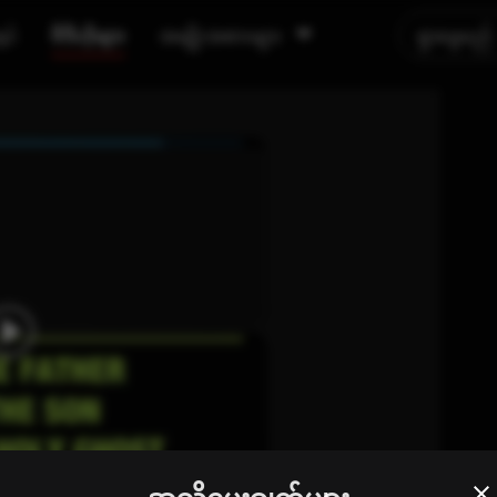
ရှင်
ဗီဒီယိုများ
အမျိုးအစားများ