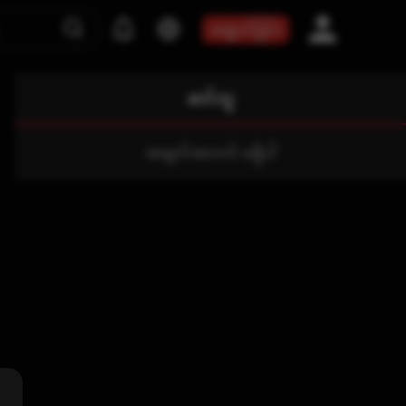
အဖွဲ့ဝင်ခြင်း
ဆင်တူ
အချက်အလက် မရှိပါ