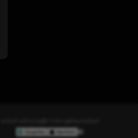
အက်ပ်ကို ဒေါင်းလုပ်ဆွဲပြီး TV360 နဲ့ချိတ်ဆက်လိုက်ပါ