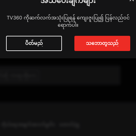
အသိပေးချက်များ
TV360 ကိုဆက်လက်အသုံးပြုရန် ကျေးဇူးပြု၍ ပြန်လည်ဝင်
ရောက်ပါ။
l
ပိတ်မည်
သဘောတူသည်
တ်မှတ်ရန်
က်ဆို ကာရာအိုကေ
ကိုယ်ရေးအချက်အလက်မူဝါဒ
ထောက်ပံ့မှု