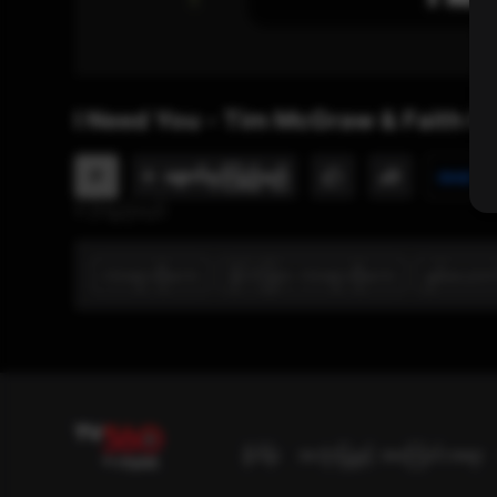
I Need You - Tim McGraw & Faith Hil
P
အဆင့်သ
နောက်မှ ကြည့်မည်
0 ကြည့်မည်
ကာရာအိုကေ
နိုင်ငံခြား ကာရာအိုကေ
နှစ်ယော
နိဒါန်း
အသုံးပြုခွင့် အကြောင်းအရာ