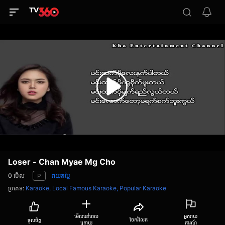
Loser - Chan Myae Mg Cho
0
មើល
វាយតម្លៃ
P
ប្រភេទ
:
Karaoke,
Local Famous Karaoke,
Popular Karaoke
មើលនៅពេល
អ្នករាយ
ចែករំលែក
ចូលចិត្ត
ក្រោយ
ការណ៍