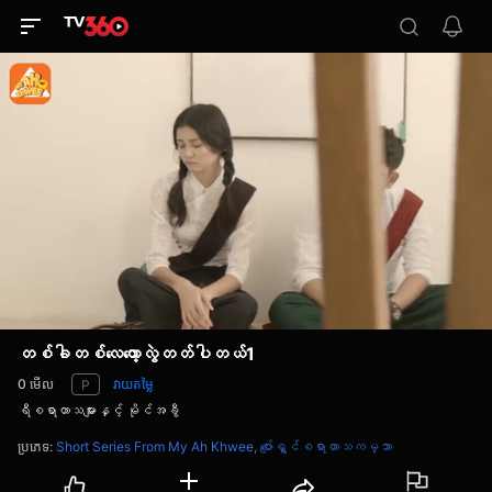
တစ်ခါတစ်လေတော့လွဲတတ်ပါတယ်1
0
មើល
វាយតម្លៃ
P
ရီစရာဟာသများနှင့် မိုင်အခွီ
ប្រភេទ
:
Short Series From My Ah Khwee,
ပျော်ရွှင်စရာဟာသကမ္ဘာ