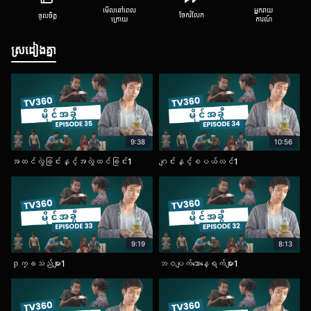
មើលនៅពេល
អ្នករាយ
ចែករំលែក
ចូលចិត្ត
ក្រោយ
ការណ៍
ស្រដៀងគ្នា
9:38
10:56
အထင်လွဲခြင်းနှင့်အလွဲထင်ခြင်း1
ဂျင်းနှင့်စပယ်လင်1
9:19
8:13
ဒုက္ခသည်များ1
ဘဝပျက်သောနေ့ရက်များ1