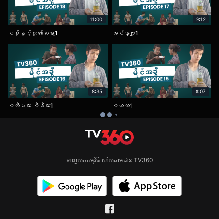
11:00
9:12
ငဒိုးနှင့်သူ၏ဆရာ1
အင်နှာဗျူး1
8:35
8:07
ပလီပလာ မီဒီယာ1
မယက1
ទាញយកកម្មវិធី ហើយតាមដាន TV360