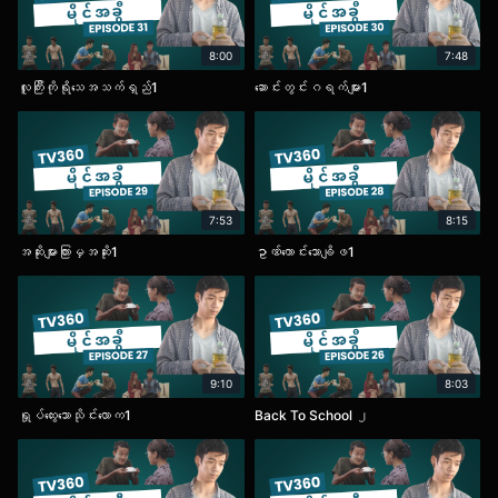
8:00
7:48
လူကြီးကိုရိုသေအသက်ရှည်1
ဆောင်းတွင်းဂရက်များ1
7:53
8:15
အဆိုးများကြားမှအဆိုး1
ဥာဏ်ကောင်းသောချိဖ1
9:10
8:03
ရှုပ်ထွေးသောသိုင်းလောက1
Back To School ၂