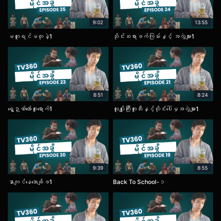
9:02
13:55
မတူရင်မတုနဲ့1
သိုင်းဆရာဖက်ကြမ်းနှင့် အလွဲများ1
8:51
8:24
ရွှေဉာဏ်တော်စူးရောက်1
လူပျိူကြီးဘူးသီးနှင့်လိုင်းပေါ်မှအလွဲများ1
9:39
8:55
နာကျင်နေသောချိဖ1
Back To School-၁