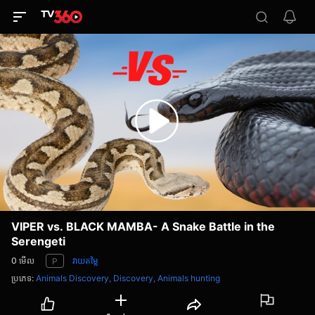
VIPER vs. BLACK MAMBA- A Snake Battle in the
Serengeti
0
មើល
វាយតម្លៃ
P
ប្រភេទ
:
Animals Discovery,
Discovery,
Animals hunting