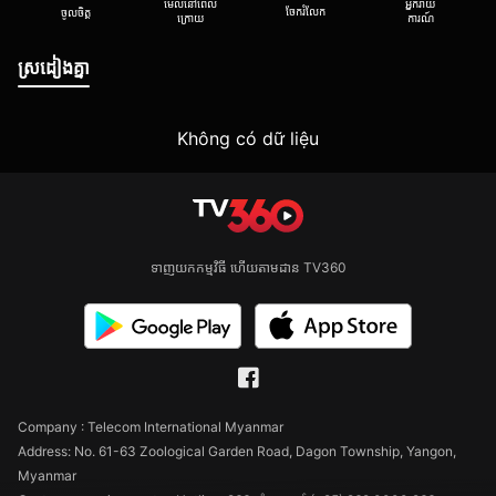
មើលនៅពេល
អ្នករាយ
ចែករំលែក
ចូលចិត្ត
ក្រោយ
ការណ៍
ស្រដៀងគ្នា
Không có dữ liệu
ទាញយកកម្មវិធី ហើយតាមដាន TV360
Company : Telecom International Myanmar
Address: No. 61-63 Zoological Garden Road, Dagon Township, Yangon,
Myanmar