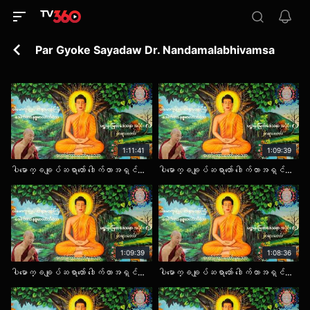
Par Gyoke Sayadaw Dr. Nandamalabhivamsa
1:11:41
1:09:39
ပါမောက္ခချုပ်ဆရာတော် ဒေါက်တာအရှင်နန္ဒမာလာဘိဝံသ။ ပဌာန်းမြတ်ဒေသနာ တရားတော် အပိုင်း (၁)
ပါမောက္ခချုပ်ဆရာတော် ဒေါက်တာအရှင်နန္ဒမာလာဘိဝံသ။ ပဌာန်းမြတ်ဒေသနာ တရားတော် အပိုင်း (၂)
1:09:39
1:08:36
ပါမောက္ခချုပ်ဆရာတော် ဒေါက်တာအရှင်နန္ဒမာလာဘိဝံသ။ ပဌာန်းမြတ်ဒေသနာ တရားတော် အပိုင်း (၃)
ပါမောက္ခချုပ်ဆရာတော် ဒေါက်တာအရှင်နန္ဒမာလာဘိဝံသ။ ပဌာန်းမြတ်ဒေသနာ တရားတော် အပိုင်း (၄)