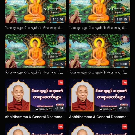
1:15:46
1:07:15
ပါမောက္ခချုပ်ဆရာတော် ဒေါက်တာအရှင်နန္ဒမာလာဘိဝံသ။ ပဌာန်းမြတ်ဒေသနာ တရားတော် အပိုင်း (၆)
ပါမောက္ခချုပ်ဆရာတော် ဒေါက်တာအရှင်နန္ဒမာလာဘိဝံသ။ ပဌာန်းမြတ်ဒေသနာ တရားတော် အပိုင်း (၅)
57:35
1:07:00
ပါမောက္ခချုပ်ဆရာတော် ဒေါက်တာအရှင်နန္ဒမာလာဘိဝံသ။ ပဌာန်းမြတ်ဒေသနာ တရားတော် အပိုင်း (၇)
ပါမောက္ခချုပ်ဆရာတော် ဒေါက်တာအရှင်နန္ဒမာလာဘိဝံသ။ ပဌာန်းမြတ်ဒေသနာ တရားတော် အပိုင်း (၈)
48:54
42:41
Abhidhamma & General Dhamma EP1
Abhidhamma & General Dhamma EP2