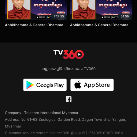
1:17:55
54:59
Abhidhamma & General Dhamma EP9
Abhidhamma & General Dhamma EP10
ទាញយកកម្មវិធី ហើយតាមដាន TV360
Company : Telecom International Myanmar
Address: No. 61-63 Zoological Garden Road, Dagon Township, Yangon,
Myanmar
Customer service center: Hotline: 966 သို့မဟုတ် (+95) 969 0000 966။