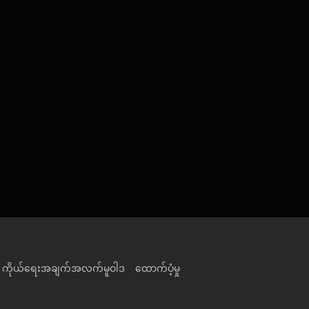
ကိုယ်ရေးအချက်အလက်မူဝါဒ
ထောက်ပံ့မှု