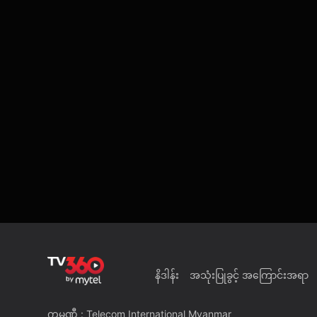
နိဒါန်း
အသုံးပြုခွင့် အကြောင်းအရာ
ကုမ္ပဏီ : Telecom International Myanmar