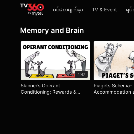
ပင်မစာမျက်နှာ
TV & Event
ရုပ်
Memory and Brain
4:47
Skinner’s Operant
Piagets Schema-
Conditioning: Rewards &
Accommodation 
Punishments
Assimilation of N
Information