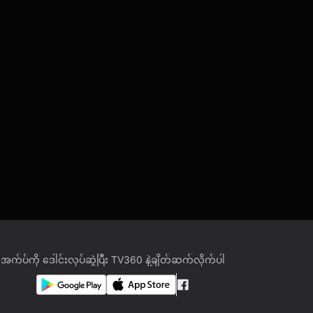
အက်ပ်ကို ဒေါင်းလုပ်ဆွဲပြီး TV360 နဲ့ချိတ်ဆက်လိုက်ပါ