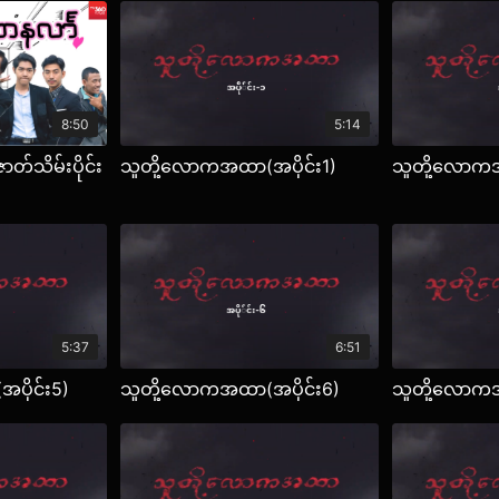
8:50
5:14
တ်သိမ်းပိုင်း
သူတို့လောကအထာ(အပိုင်း1)
သူတို့လောကအ
5:37
6:51
ပိုင်း5)
သူတို့လောကအထာ(အပိုင်း6)
သူတို့လောကအ