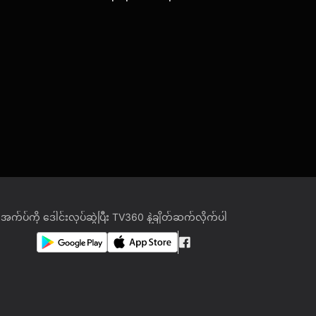
အက်ပ်ကို ဒေါင်းလုပ်ဆွဲပြီး TV360 နဲ့ချိတ်ဆက်လိုက်ပါ