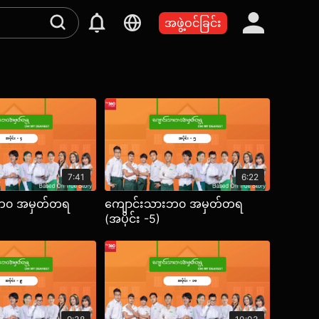
အဖွဲ့ဝင်ခြင်း
7:41
6:22
းဘ၀ အမှတ်တရ
ကျောင်းသားဘ၀ အမှတ်တရ
(အပိုင်း -5)