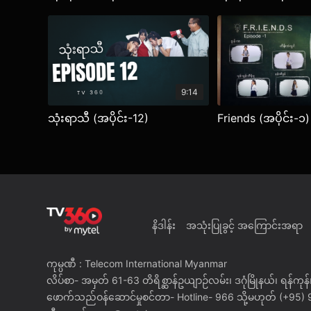
9:14
သုံးရာသီ (အပိုင်း-12)
Friends (အပိုင်း-၁)
နိဒါန်း
အသုံးပြုခွင့် အကြောင်းအရာ
ကုမ္ပဏီ : Telecom International Myanmar
လိပ်စာ- အမှတ် 61-63 တိရိစ္ဆာန်ဥယျာဉ်လမ်း၊ ဒဂုံမြိုနယ်၊ ရန်ကုန်၊
ဖောက်သည်ဝန်ဆောင်မှုစင်တာ- Hotline- 966 သို့မဟုတ် (+95