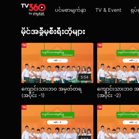
ပင်မစာမျက်နှာ
TV & Event
ရုပ်
မိုင်အခွီမှစီးရီးတိုများ
5:54
ကျောင်းသားဘ၀ အမှတ်တရ
ကျောင်းသားဘ၀ 
(အပိုင်း -1)
(အပိုင်း -2)