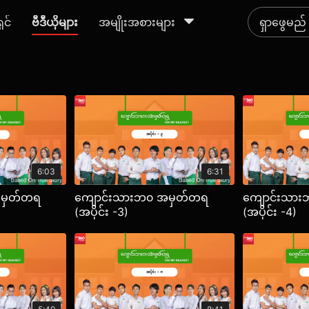
ရှင်
ဗီဒီယိုများ
အမျိုးအစားများ
6:03
6:31
အမှတ်တရ
ကျောင်းသားဘ၀ အမှတ်တရ
ကျောင်းသာ
(အပိုင်း -3)
(အပိုင်း -4)