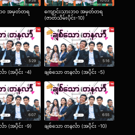
9:38
10:03
းဘ၀ အမှတ်တရ
ကျောင်းသားဘ၀ အမှတ်တရ
(ဇာတ်သိမ်းပိုင်း-10)
5:29
5:16
လာ (အပိုင်း -4)
ချစ်သော တနင်္လာ (အပိုင်း -5)
6:07
6:55
လာ (အပိုင်း -9)
ချစ်သော တနင်္လာ (အပိုင်း -10)