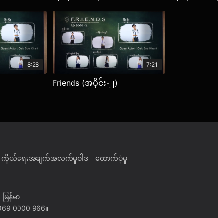
8:28
7:21
Friends (အပိုင်း-၂)
ကိုယ်ရေးအချက်အလက်မူဝါဒ
ထောက်ပံ့မှု
 မြန်မာ
) 969 0000 966။