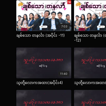
7:03
ချစ်သော တနင်္လာ (အပိုင်း -11)
ချစ်သော တနင်္လာ (ဇာ
-12)
11:40
သူတို့လောကအထာ(အပိုင်း4)
သူတို့လောကအထာ(အ