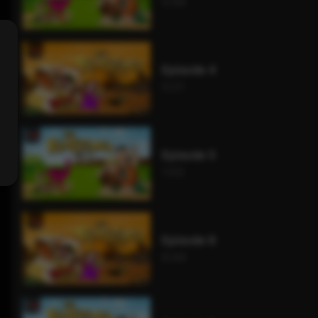
0:56
Episode 4
5:21
Episode 5
1:03
Episode 6
6:44