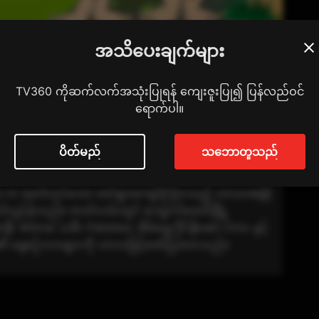
အသိပေးချက်များ
TV360 ကိုဆက်လက်အသုံးပြုရန် ကျေးဇူးပြု၍ ပြန်လည်ဝင်
ရောက်ပါ။
င့်သတ်မှတ်ရန်
30 အပိုင်း
ပိတ်မည်
သဘောတူသည်
a က ထုတ်လုပ်သော ထင်ရှားကျော်ကြားသည့် ဟာသအန်နိ
တ်လွှင့်ခဲ့သည်။ ဇာတ်လမ်းတွင် ကျောက်ခေတ်မြို့
း Wilma၊ သမီး Pebbles၊ အိမ်မွေးဒိုင်နိုဆော Dino နှင့်
 တို့၏ နေ့စဉ်ဘဝများကို ဟာသဖြင့်ဖော်ပြထားသည်။