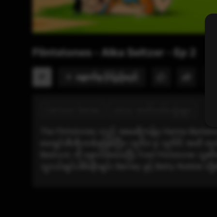
Flintstones - Alka Seltzer - Ep 2
နောက်မှ ကြည့်မည်
P
အဆ
Cartoon Series
ဟာသ ဇာတ်လမ်းတွဲများ
The Flintstones သည် အမေရိကန်မှ Hanna-Barber
မေးရှင်းစီးရီးတစ်ခုဖြစ်ပြီး၊ ၁၉၆၀ မှ ၁၉၆၆ အထိ ထု
Bedrock ကို နောက်ခံထားပြီး Fred Flintstone၊ သူ၏ဇနီ
သူငယ်ချင်းအိမ်နီးချင်း Barney နှင့် Betty Rubble