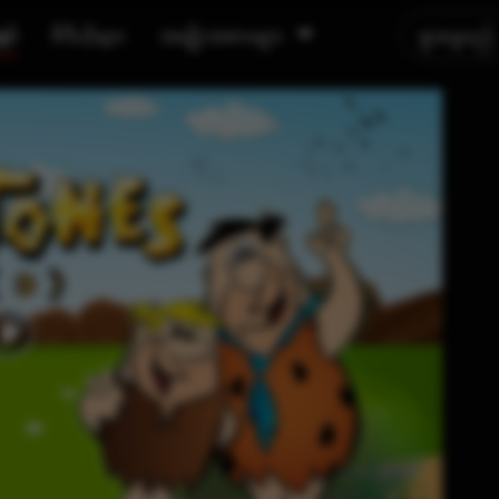
ရှင်
ဗီဒီယိုများ
အမျိုးအစားများ