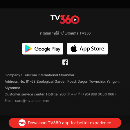
ទាញយកកម្មវិធី ហើយតាមដាន TV360
Company : Telecom International Myanmar
Address: No. 61-63 Zoological Garden Road, Dagon Township, Yangon,
Myanmar
Customer service center: Hotline: 966 သို့မဟုတ် (+95) 969 0000 966။
Email: care@mytel.com.mm
Download TV360 app for better experience