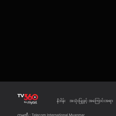
နိဒါန်း
အသုံးပြုခွင့် အကြောင်းအရာ
ကုမ္ပဏီ : Telecom International Myanmar