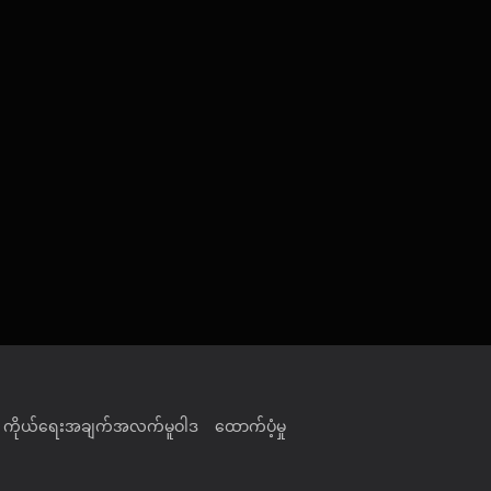
ကိုယ်ရေးအချက်အလက်မူဝါဒ
ထောက်ပံ့မှု