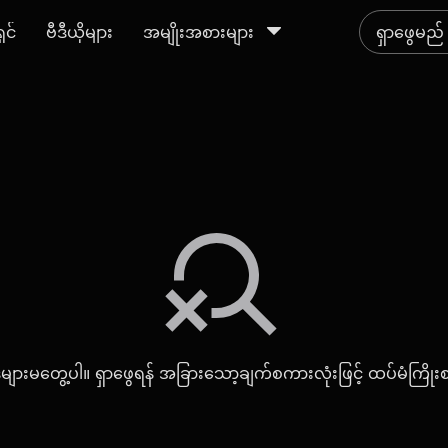
ရှင်
ဗီဒီယိုများ
အမျိုးအစားများ
ျားမတွေ့ပါ။ ရှာဖွေရန် အခြားသော့ချက်စကားလုံးဖြင့် ထပ်မံကြိုး