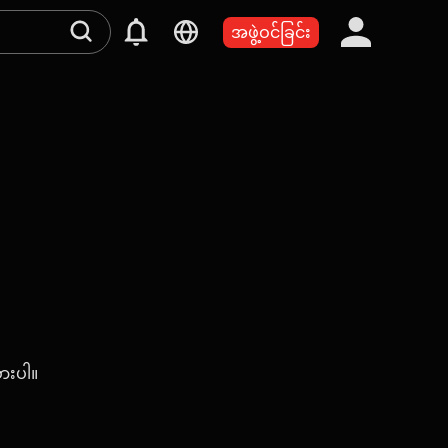
အဖွဲ့ဝင်ခြင်း
စားပါ။