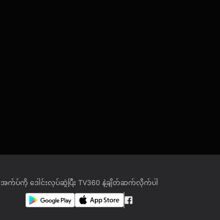
အက်ပ်ကို ဒေါင်းလုပ်ဆွဲပြီး TV360 နဲ့ချိတ်ဆက်လိုက်ပါ