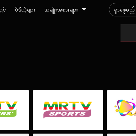
ရှင်
ဗီဒီယိုများ
အမျိုးအစားများ