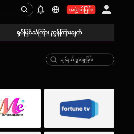
အဖွဲ့ဝင်ခြင်း
ရုပ်မြင်သံကြား ညွှန်ကြားချက်
ယနေ့
တင်ဆက်ချိန်ဇယား မရှိပါ