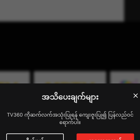
အသိပေးချက်များ
TV360 ကိုဆက်လက်အသုံးပြုရန် ကျေးဇူးပြု၍ ပြန်လည်ဝင်
ရောက်ပါ။