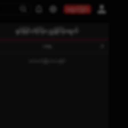
အဖွဲ့ဝင်ခြင်း
ရုပ်မြင်သံကြား ညွှန်ကြားချက်
ယနေ့
တင်ဆက်ချိန်ဇယား မရှိပါ