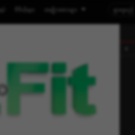
ရှင်
ဗီဒီယိုများ
အမျိုးအစားများ