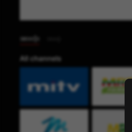
အားလုံး
အခမဲ့
All channels