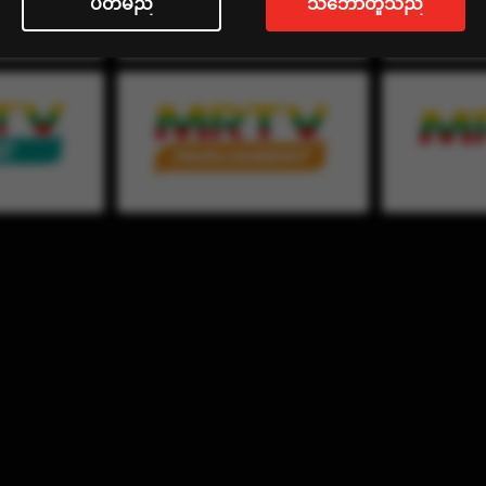
ပိတ်မည်
သဘောတူသည်