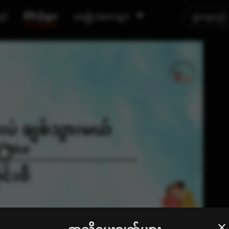
ရှင်
ဗီဒီယိုများ
အမျိုးအစားများ