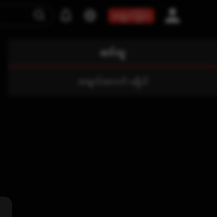
အဖွဲ့ဝင်ခြင်း
ဆင်တူ
အချက်အလက် မရှိပါ