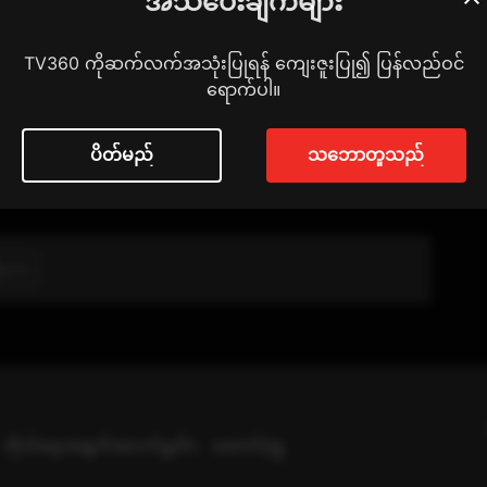
အသိပေးချက်များ
TV360 ကိုဆက်လက်အသုံးပြုရန် ကျေးဇူးပြု၍ ပြန်လည်ဝင်
ရောက်ပါ။
Sai Zi
ပိတ်မည်
သဘောတူသည်
တ်မှတ်ရန်
ိုကေ
ကိုယ်ရေးအချက်အလက်မူဝါဒ
ထောက်ပံ့မှု