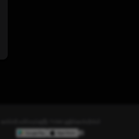
အက်ပ်ကို ဒေါင်းလုပ်ဆွဲပြီး TV360 နဲ့ချိတ်ဆက်လိုက်ပါ