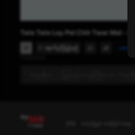
Tate Tate Lay Pel Chit Twar Mal - L 
P
အဆင့်သ
နောက်မှ ကြည့်မည်
0 ကြည့်မည်
ကာရာအိုကေ
ပြည်တွင်းကျော်ကြားသော ကာရာအ
နိဒါန်း
အသုံးပြုခွင့် အကြောင်းအရာ