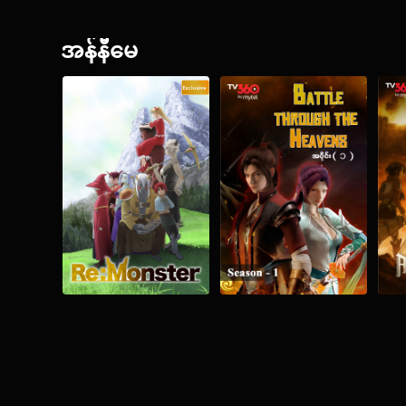
အန်နီမေ
The Thingyan Dhamma of Venera