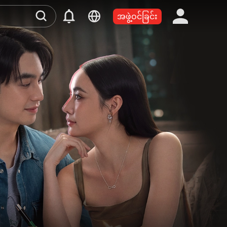
အဖွဲ့ဝင်ခြင်း