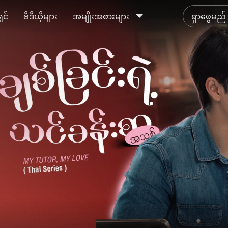
ရှင်
ဗီဒီယိုများ
အမျိုးအစားများ