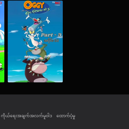
ကိုယ်ရေးအချက်အလက်မူဝါဒ
ထောက်ပံ့မှု