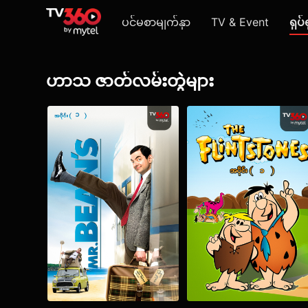
ပင်မစာမျက်နှာ
TV & Event
ရုပ်
ဟာသ ဇာတ်လမ်းတွဲများ