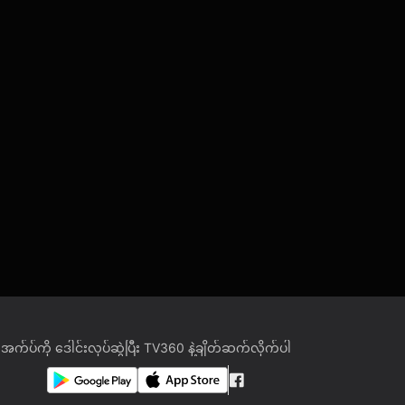
အက်ပ်ကို ဒေါင်းလုပ်ဆွဲပြီး TV360 နဲ့ချိတ်ဆက်လိုက်ပါ