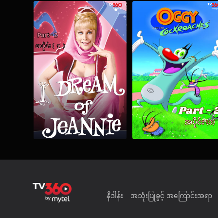
နိဒါန်း
အသုံးပြုခွင့် အကြောင်းအရာ