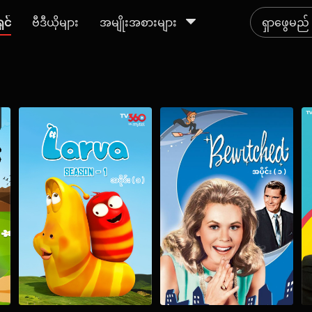
ရှင်
ဗီဒီယိုများ
အမျိုးအစားများ