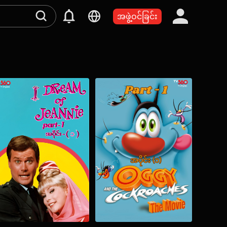
အဖွဲ့ဝင်ခြင်း