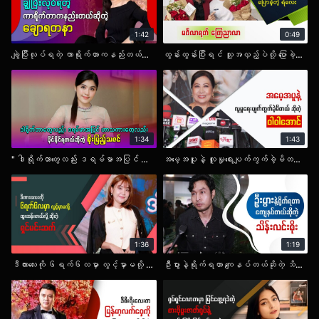
1:42
0:49
ချွဲပြီးလုပ်ရတဲ့ ကာရိုက်တာကနည်းတယ်ဆိုတဲ့ ချောရတနာ.mp4
ထွန်းထွန်းပြီးရင် သူ့အလှည့်ပဲလို့ ပြောခဲ့တဲ့ ရဲလေး မင်္ဂလာရက် ကြေညာလာ.mp4
1:34
1:43
" ဒါရိုက်တာတွေလည်း ဒရမ်မာအပြင် ဟာသကားတွေလည်း ပိုင်နိုင်ရတယ်ဆိုတဲ့ စိုးပြည့်သဇင် ".mp4
အမေ့အပူနဲ့ လူမှု‌ရေးပျက်ကွက်ခဲ့မိတယ်ဆိုတဲ့ ဝါဝါအောင်.mp4
1:36
1:19
ဒီကားလေးကို ၆ရက်၆လမှာ လွင့်မှာမလို့ ထူးဆန်းတယ်လို့ ‌ဆိုတဲ့ ရှင်မင်းဆက်.mp4
ဦးပွားနဲ့ရိုက်ရတာ ကျေနပ်တယ်ဆိုတဲ့ သိန်းလင်းစိုး.mp4