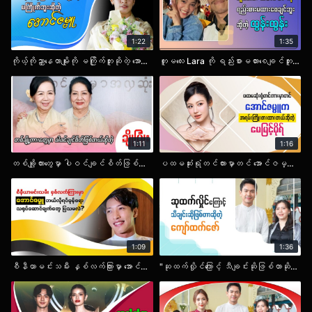
1:22
1:35
ကိုယ့်ကိုညှာနေတာမျိုးကို မကြိုက်ဘူးဆိုတဲ့ အောင်ဇမ္ဗူ.cele
တူမလေး Lara ကို ရည်းစားမထားစေချင်ဘူးဆိုတဲ့ ထွန်းထွန်း
1:11
1:16
တစ်ချို့ကားတွေမှာ ပါဝင်ချင်စိတ်ဖြစ်တယ်ဆိုတဲ့ ချိုပြုံး.cele
ပထမဆုံးရုံတင်ကားမှာတင် အောင်ဇမ္ဗူက အရမ်းကြိုးစားထားတယ်ဆိုတဲ့ မေမြင့်မိုရ်.cele
1:09
1:36
စီနီယာမင်းသမီး နှစ်လက်ကြားမှာ အောင်ဇမ္ဗူ ဘယ်လိုရင်ခုန်စရာ သရုပ်ဆောင်ချက်တွေ ပြသမလဲ.cele
"ဆုထက်လှိုင်ကြောင့် သီချင်းဆိုဖြစ်တာဆိုတဲ့ ကျော်ထက်ဇော် ".cele