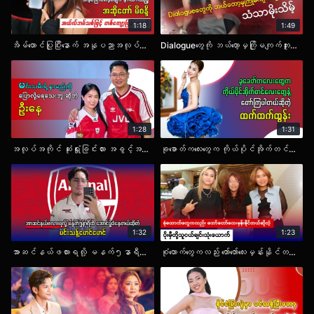
1:18
1:49
အိမ်ထောင်ပြုပြီးနောက် အနုပညာအလုပ်များ နားထားသည့် အဆိုတော် မိစန္ဒီ အယ်လ်ဘမ်သစ်ဖြင့် တစ်ကျော့ပြန်လာမည်.mp4
Dialogueတွေကို ဘယ်တော့မှကြိုမကျက်ဘူးဆိုတဲ့ သံသာမိုးသိမ့်.mp4
1:28
1:31
အလုပ်အကိုင် ဆုံးရှုံးခြင်းလား အခွင့်အရေးသစ်လား ?.mp4
ခုခောတ်ကလေးတွေက ကိုယ်ပိုင်အိုက်တင်လေးတွေနဲ့ တော်ကြပါတယ်ဆိုတဲ့ ထက်ထက်ထွန်း.mp4
1:32
1:23
အာဆင်နယ်ဖလားရလို့ မနက်၅နာရီထိ အောင်ပွဲခံနေတယ်ဆိုတဲ့ မင်းသန့်မောင်မောင်.mp4
စုံထောက်တွေကလည်း တော်တော်လေးမှန်းနိုင်တယ်ဆိုတဲ့ ပိုးမှီတို့သူငယ်ချင်းသုံးယောက်.mp4