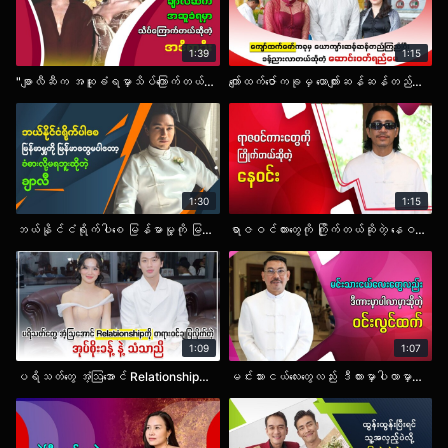
1:39
1:15
"ချာလီဆီက အဆူခံရမှာသိပ်ကြောက်တယ်ဆိုတဲ့ အဒီရာဦး ".mp4
ကျော်ထက်ဇော်ကခုမှ ယောကျာ်းဆန်ဆန်တည်ကြည်ပြီးခန့်ညားလာတယ်ဆိုတဲ့ ဆောင်းဝတ်ရည်မေ.mp4
1:30
1:15
ဘယ်နိုင်ငံရိုက်ပါစေ မြန်မာမှု့ကို မြန်မာတွေမပါတော့ ခံစားလို့မရဘူးဆိုတဲ့ ချာလီ.mp4
ရာဇဝင်ကားတွေကို ကြိုက်တယ်ဆိုတဲ့‌ နေဝင်း .mp4
1:09
1:07
ပရိသတ်တွေ အံ့ဩအောင် Relationshipကို တရားဝင်ချပြလိုက်တဲ့ အုပ်စိုးခန့်နဲ့ သံသာညီ
မင်းသားငယ်လေးတွေလည်း ဒီကားမှာပါလာမှာဆိုတဲ့ ဝင်းလွင်ထက်.mp4