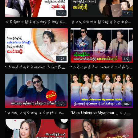
1:35
1:11
ဒီစီးရီးလေးက မြန်မာ့လက်ဝှေ့ကို အခြေခံထားတယ်ဆိုတဲ့ ဘုဏ်းလျံ.mp4
ရုပ်ရှင်လောကမှာ မြင်တွေ့ရခဲတဲ့ စားဖိုမှူးဇာတ်ရုပ်နဲ့ အစွမ်းပြဖို့ ပြင်ဆင်နေတဲ့ မေမီကိုကို.mp4
1:27
1:01
" ဒီကားရိုက်ရင်းနဲ့ တောတော်လေး ဝိတ်ကျပြီး ပိန်သွားတယ်ဆိုတဲ့ ယမင်းမေဦး ".mp4
"ဝင့်ယမုံနိုင်က သဘောကောင်းတယ်ဆိုတဲ့ တေဇလင်းရောင် ".mp4
1:28
1:07
"ဟာသရော ဒရမ်မာရော နှစ်ခုလုံးက ခက်တယ်ဆိုတဲ့ နေဝင်း ".mp4
"Miss Universe Myanmar ၂၀၂၆၊ မြတ်ရတနာစိုးရဲ့ Crown ကို ဆက်ခံမယ့်သူက ဘယ်သူဖြစ်မလဲ ".mp4