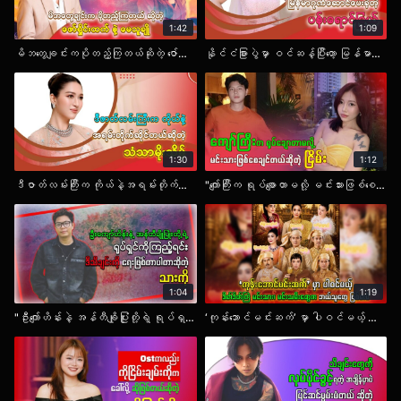
1:42
1:09
မိဘတွေချင်းကပိုတည့်ကြတယ်ဆိုတဲ့ ဇော်ရှိုင်းထက်နဲ့ မေသူချို.mp4
နိုင်ငံခြားပွဲမှာ ဝင်ဆန့်ပြီးတော့ မြန်မာဂုဏ်ဆောင်ပေးခဲ့တဲ့ ပန်းရောင်ခြယ်.mp4
1:30
1:12
ဒီဇာတ်လမ်းကြီးက ကိုယ်နဲ့အရမ်းတိုက်ဆိုင်တယ်ဆိုတဲ့ သံသာမိုးသိမ့်.mp4
"ကျော်ကြီးက ရုပ်ချောတာမလို့ မင်းသားဖြစ်စေချင်တယ်ဆိုတဲ့ ငြိမ်း " .mp4
1:04
1:19
"ဦးကျော်ဟိန်းနဲ့ အန်တီချိုပြုံးတို့ရဲ့ ရုပ်ရှင်ကိုကြည့်ရင်း ဒီသီချင်းကို ရေးဖြစ်တာပါတာဆိုတဲ့ သားကို ".mp4
‘ကုန်းဘောင်မင်းဆက်’ မှာ ပါဝင်မယ့် ဒိတ်ဒိတ်ကြဲ မင်းသား၊ မင်းသမီးတွေက ဘယ်သူတွေ ဖြစ်မလဲ.mp4