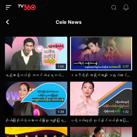
Cele News
1:00
1:17
ရည်းစားရှိတယ်လို့ အထင်ခံနေရတယ်ဆိုတဲ့ ဟင်နရီစံ.cele
ဒဿဂီရိလို ကာရိုက်တာမျိုး သရုပ်ဆောင်ချင်တယ်ဆိုတဲ့ တေဇလင်းရောင်.cele
1:39
1:32
ကိုယ်ပြောလိုက်တဲ့စကားတစ်ခြားသူအကျိုးပြုရင်ကျေနပ်တယ်ဆိုတဲ့ ဝင်းမင်းသန်း.cele
ပရိသတ်တွေကို လုပ်နိုင်တယ်ဆိုတာပြချင်တယ်လို့ဆိုလာတဲ့ သင်းသဲဗိုလ်.cele