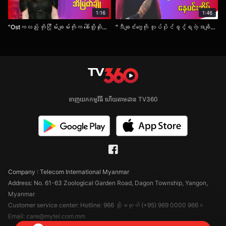
1:16
1:46
"Ostကလည်း ကိုငြိမ်းချမ်းကိုက ခေါ်လို့ဆိုဖြစ်တယ်ဆိုတဲ့ အိမြတ်ချို ".mp4.
"သီချင်းတွေကို လုပ်ပိုင်ခွင့်ရတဲ့အချိန်မှာပဲ ပြင်ဆင်မွမ်းမံတယ်ဆိုတဲ့ နေမင်းအိမ် " .mp4
ទាញយកកម្មវិធី ហើយតាមដាន TV360
Company : Telecom International Myanmar
Address: No. 61-63 Zoological Garden Road, Dagon Township, Yangon,
Myanmar
Customer service center: Hotline: 966 သို့မဟုတ် (+95) 969 0000 966။
Email: care@mytel.com.mm