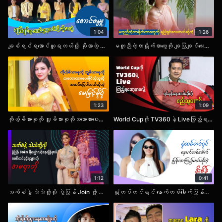
1:04
1:26
ချစ်ရင်ရအောင်ယူရတယ်လို့ ဆိုလာတဲ့ အောင်ဇမ္ဗူ.cele
မတူညီတဲ့ကာရိုက်တာတွေကို ချပြချင်သေးတယ်ဆိုတဲ့ ခြူးလေး.cele
1:23
1:09
ကိုယ့်မိသားစုကို သူ့မိသားစုလိုသဘောထားပေးနိုင်တဲ့သူဆို အဆင်ပြေပါတယ်ဆိုတဲ့ မေမြင့်မိုရ်.cele
World Cupကို TV360နဲ့ Liveကြည့်ရတော့မှာမလို့ ရင်ခုန်နေတယ်ဆိုတဲ့ စည်သူမောင်
1:12
0:41
သက်စံနဲ့ သဲသဲတို့လို ပွဲပြန် Join ဖို့ မျှော်လင့်နေချိန်မှာပဲ လက်ထပ်ခွင့်ရသွားတဲ့ အမရာဘို
ရုံထပ်တင်ရင် နောက်တစ်ခေါက်ပြန်လာကြည့်မယ်ဆိုတဲ့ နိုးစိန်.cele