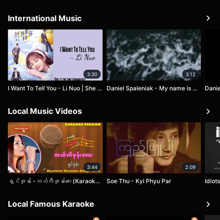
International Music
3:30
3:12
I Want To Tell You - Li Nuo | She is the one ost | With / Lyrics | Chinese Drama
Daniel Spaleniak - My name is wind
Danie
Local Music Videos
3:44
2:09
ရှင်ဖုန်း -တယ်လီဖုန်းလေး (Karaoke Version)
Soe Thu - Kyi Phyu Par
Idiot
Local Famous Karaoke