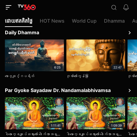
ដោយ​ឥត​គិត​ថ្លៃ
HOT News
World Cup
Dhamma
A
Daily Dhamma
6:25
22:47
ဗောဇ္စျင်္ဂပရိတ်
ဂုဏ်တော်ကွန်ခြာ
ဂုဏ်တေ
Par Gyoke Sayadaw Dr. Nandamalabhivamsa
1:11:41
1:09:39
ပါမောက္ခချုပ်ဆရာတော် ဒေါက်တာအရှင်နန္ဒမာလာဘိဝံသ။ ပဌာန်းမြတ်ဒေသနာ တရားတော် အပိုင်း (၁)
ပါမောက္ခချုပ်ဆရာတော် ဒေါက်တာအရှင်နန္ဒမာလာဘိဝံသ။ ပဌာန်းမြတ်ဒေသနာ တရားတော် အပိုင်း (၂)