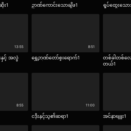
ိုး1
ဥာဏ်ကောင်းသောချိဖ1
ရှုပ်ထွေးသေ
13:55
8:51
ှင့် အလွဲ
ရွှေဉာဏ်တော်စူးရောက်1
တစ်ခါတစ်လေ
တယ်1
8:55
11:00
ငဒိုးနှင့်သူ၏ဆရာ1
အင်နှာဗျူး1