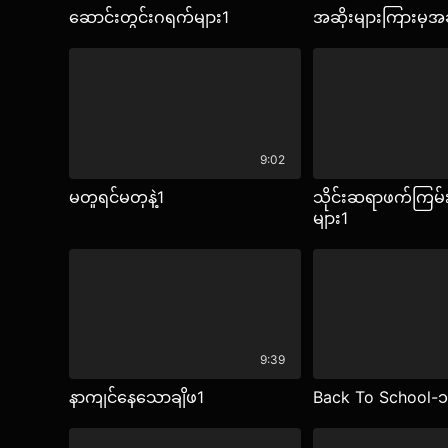
ဆောင်းတွင်းဂရက်များ1
အဆိုးများကြားမှအဆ
9:02
မတူရင်မတုနဲ့1
သိုင်းဆရာဖက်ကြမ်းန
များ1
9:39
နာကျင်နေသောချိဖ1
Back To School-၁