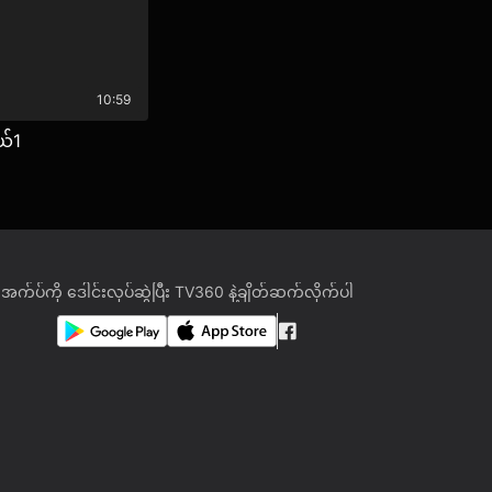
10:59
ယ်1
အက်ပ်ကို ဒေါင်းလုပ်ဆွဲပြီး TV360 နဲ့ချိတ်ဆက်လိုက်ပါ