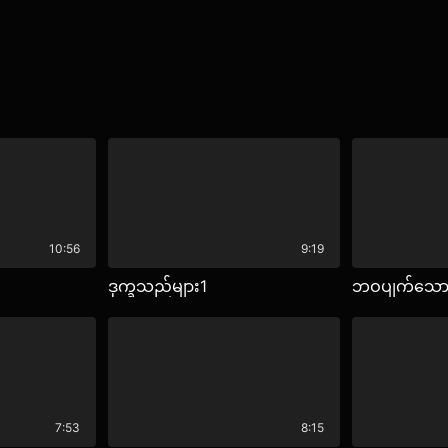
10:56
9:19
ဒုက္ခသည်များ1
ဘဝပျက်သောန
7:53
8:15