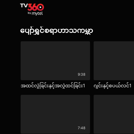
ပျော်ရွှင်စရာဟာသကမ္ဘာ
9:38
အထင်လွဲခြင်းနှင့်အလွဲထင်ခြင်း1
ဂျင်းနှင့်စပယ်လင်1
7:48