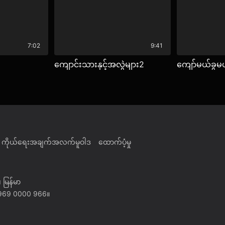
7:02
9:41
ကျောင်းသားနှင့်အလွဲများ2
ကျော်မယ်ခွမ
ကိုယ်ရေးအချက်အလက်မူဝါဒ
ထောက်ပံ့မှု
 မြန်မာ
) 969 0000 966။