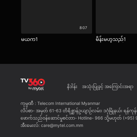
8:07
မယက1
မိန်းမဟူသည်1
နိဒါန်း
အသုံးပြုခွင့် အကြောင်းအရာ
ကုမ္ပဏီ : Telecom International Myanmar
လိပ်စာ- အမှတ် 61-63 တိရိစ္ဆာန်ဥယျာဉ်လမ်း၊ ဒဂုံမြိုနယ်၊ ရန်ကုန်၊
ဖောက်သည်ဝန်ဆောင်မှုစင်တာ- Hotline- 966 သို့မဟုတ် (+95
အီးမေးလ်: care@mytel.com.mm