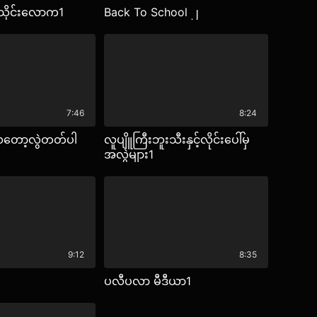
ာသိုင်းလောက1
Back To School ၂
7:46
8:24
တော့လွဲတတ်ပါ
လူပျိူကြီးဘူးသီးနှင့်လိုင်းပေါ်မှ
အလွဲများ1
9:12
8:35
ပလီပလာ မီဒီယာ1